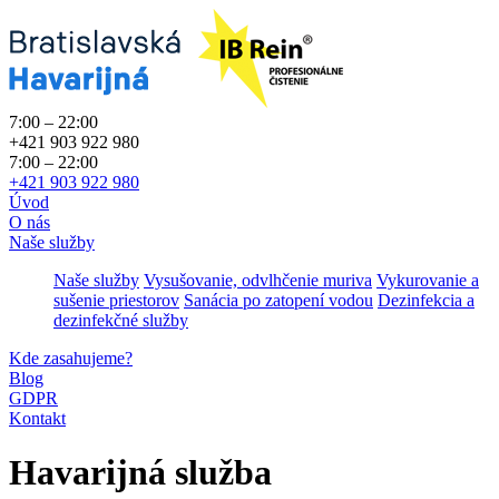
7:00 – 22:00
+421 903 922 980
7:00 – 22:00
+421 903 922 980
Úvod
O nás
Naše služby
Naše služby
Vysušovanie, odvlhčenie muriva
Vykurovanie a
sušenie priestorov
Sanácia po zatopení vodou
Dezinfekcia a
dezinfekčné služby
Kde zasahujeme?
Blog
GDPR
Kontakt
Havarijná služba