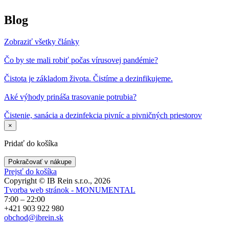
Blog
Zobraziť všetky články
Čo by ste mali robiť počas vírusovej pandémie?
Čistota je základom života. Čistíme a dezinfikujeme.
Aké výhody prináša trasovanie potrubia?
Čistenie, sanácia a dezinfekcia pivníc a pivničných priestorov
×
Pridať do košíka
Pokračovať v nákupe
Prejsť do košíka
Copyright © IB Rein s.r.o., 2026
Tvorba web stránok - MONUMENTAL
7:00 – 22:00
+421 903 922 980
obchod@ibrein.sk