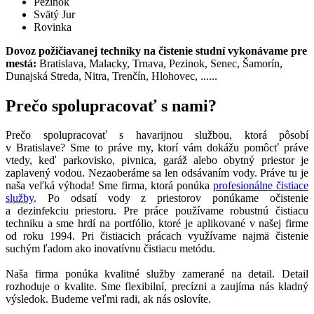
Pezinok
Svätý Jur
Rovinka
Dovoz požičiavanej techniky na čistenie studní vykonávame pre
mestá:
Bratislava, Malacky, Trnava, Pezinok, Senec, Šamorín,
Dunajská Streda, Nitra, Trenčín, Hlohovec, ......
Prečo spolupracovať s nami?
Prečo spolupracovať s havarijnou službou, ktorá pôsobí
v Bratislave? Sme to práve my, ktorí vám dokážu pomôcť práve
vtedy, keď parkovisko, pivnica, garáž alebo obytný priestor je
zaplavený vodou. Nezaoberáme sa len odsávaním vody. Práve tu je
naša veľká výhoda! Sme firma, ktorá ponúka
profesionálne čistiace
služby
. Po odsatí vody z priestorov ponúkame očistenie
a dezinfekciu priestoru. Pre práce používame robustnú čistiacu
techniku a sme hrdí na portfólio, ktoré je aplikované v našej firme
od roku 1994. Pri čistiacich prácach využívame najmä čistenie
suchým ľadom ako inovatívnu čistiacu metódu.
Naša firma ponúka kvalitné služby zamerané na detail. Detail
rozhoduje o kvalite. Sme flexibilní, precízni a zaujíma nás kladný
výsledok. Budeme veľmi radi, ak nás oslovíte.