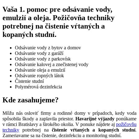
Vaša 1. pomoc pre odsávanie vody,
emulzií a oleja. Požičovňa techniky
potrebnej na čistenie vŕtaných a
kopaných studní.
Odsávanie vody z bytov a domov
Odsávanie vody z garáží
Odsávanie vody z parkovísk
Odsávanie kalovej a znečistenej vody
Odsávanie oleja a emulzií
Odsávanie ropných látok
Čistenie studní
Polymérová dezinfekcia
Kde zasahujeme?
Môžu nás osloviť firmy a rodinné domy v prípadoch, kedy voda
spôsobila škody a zaplavila priestor.
Havarijné výjazdy
ponúkame
v rámci Bratislavy a širokého okolia. V ponuke nájdete aj
požičovňu
techniky
potrebnej na
čistenie vŕtaných a kopaných studní
.
Zameriavame sa na čistenie, dezinfekciu a monitoring studní.