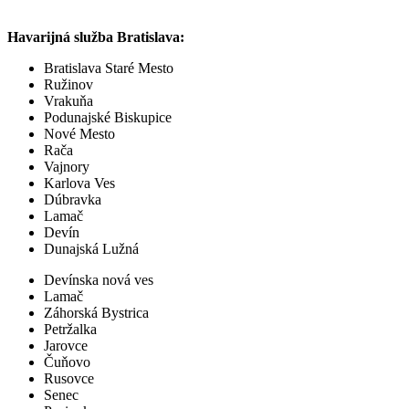
Havarijná služba Bratislava:
Bratislava Staré Mesto
Ružinov
Vrakuňa
Podunajské Biskupice
Nové Mesto
Rača
Vajnory
Karlova Ves
Dúbravka
Lamač
Devín
Dunajská Lužná
Devínska nová ves
Lamač
Záhorská Bystrica
Petržalka
Jarovce
Čuňovo
Rusovce
Senec